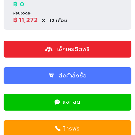
฿ 0
ผ่อนงวดละ
฿
11,272
x
12
เดือน
เช็คเครดิตฟรี
ส่งคำสั่งซื้อ
แชทสด
โทรฟรี