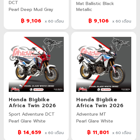
DCT
Mat Ballistic Black
Pearl Deep Mud Gray
Metallic
฿ 9,106
฿ 9,106
x 60
เดือน
x 60
เดือน
Honda Bigbike
Honda Bigbike
Africa Twin 2026
Africa Twin 2026
Sport Adventure DCT
Adventure MT
Pearl Glare White
Pearl Glare White
฿ 14,659
฿ 11,801
x 60
เดือน
x 60
เดือน