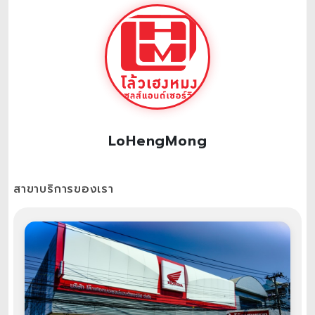
LoHengMong
สาขาบริการของเรา
ศูนย์จำหน่ายรถจักรยานยนต์ รถมอเตอร์ไซค์ ทุกยี่ห้อ มอเตอร์ไซค์ฮอนด้า มอเตอร์ไซค์ยามาฮ่า มอเตอร์ไซค์เวสป้า มอเตอร์ไซค์บิ๊กไบค์ สิทธิพิเศษสำหรับลูกค้ารับเงินเดือนผ่านธนาคาร
ไทยพาณิชย์ SCB Payroll สิทธิพิเศษสำหรับข้าราชการประจำ สมาชิกกบข. และสำหรับไรเดอร์เดลิเวอร์รี่ทุกค่าย ออกรถมอเตอร์ไซค์ฟรีดาวน์ รับดอกเบี้ยพิเศษ ไม่ใช้คนค้ำ ฟรีค่าจด
ทะเบียน พรบ. ฟรีค่าประกันรถหาย ออกรถมอเตอร์ไซค์ใหม่ ออกรถง่ายๆ บริการให้ถึงที่ ฟรีทุกขั้นตอนที่ยูฮับ คลับของคนขี่มอไซค์