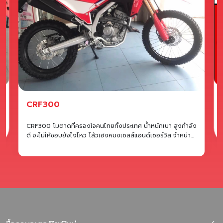
ออกรถง่ายมว๊ากกก
ง
บัตรใบเดียวออกรถง่ายสุดๆ โล้วเฮงหมงเซลส์แอนด์เซอร์วิส
ย
จำหน่ายรถมอเตอร์ไซค์ ฮอนด้า ยามาฮ่า เวสป้า อาพริเลีย