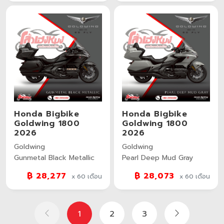
Honda Bigbike
Honda Bigbike
Goldwing 1800
Goldwing 1800
2026
2026
Goldwing
Goldwing
Gunmetal Black Metallic
Pearl Deep Mud Gray
฿ 28,277
฿ 28,073
x 60
เดือน
x 60
เดือน
1
2
3