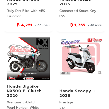
2025
2025
Rally Dirt Bike with ABS
Connected Smart Key
Tri-color
ขาว
฿ 4,251
฿ 1,755
x 60
เดือน
x 48
เดือน
Honda Bigbike
NX500 E-Clutch
Honda Scoopy-i
2026
2026
Xventure E-Clutch
Prestige
Pearl Horizon White
ขาว