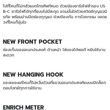
ไปที่ไหนก็ไม่กลัวแบตโทรศัพท์หมด ด้วยช่องชาร์จไฟสำรอง US
B-C ชาร์จไฟได้ทุกที่แบบไม่มีสะดุด แถมมั่นใจด้วยสวิตช์กุญแจนิ
รภัย พร้อมม่านปิดช่องกุญแจ ช่วยป้องกัน การโจรกรรม จอดแ
วะที่ไหนก็อุ่นใจ
NEW FRONT POCKET
ช่องเก็บของอเนกประสงค์ ด้านหน้า ใส่ของได้พอดี หยิบใช้งาน
สะดวก
NEW HANGING HOOK
ของเยอะแค่ไหนก็ไม่หวั่นด้วนที่แขวนอเนกประสงค์แบบบปิดล็อก
ตอบโจทย์ทุกการใช้งาน
ENRICH METER