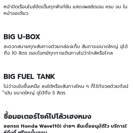
หน้าปัดเรือนไมล์จัดเต็มทุกฟังก์ชัน แสดงผลชัดเจน ครบ จบ ใน
หน้าจอเดียว
BIG U-BOX
สะดวกสบายทุกเส้นทางด้วยกล่องเก็บ สัมภาระขนาดใหญ่ จุได้
ถึง 10 ลิตร ตอบโจทย์ทุกการเดินทางไม่ว่าใกล้หรือไกล
BIG FUEL TANK
ไม่ว่าจะขับขึ้นเหนือ ลงใต้หรือเส้นทางไหน ๆ ก็ไร้กังวลด้วยถังน้
ำมัน ขนาดใหญ่ จุได้ถึง 5 ลิตร
ซื้อมอเตอร์ไซค์ไปโล้วเฮงหมง
ออกรถ Honda Wave110i ง่ายๆ สินเชื่ออนุมัติไว บริการใ
ห้ถึงที่ ฟรีทุกขั้นตอน