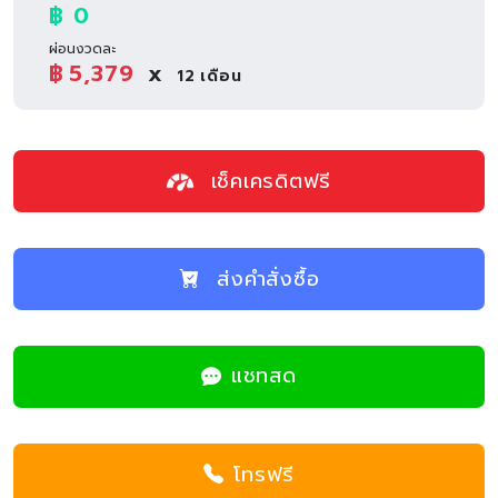
฿ 0
ผ่อนงวดละ
฿
5,379
x
12
เดือน
เช็คเครดิตฟรี
ส่งคำสั่งซื้อ
แชทสด
โทรฟรี