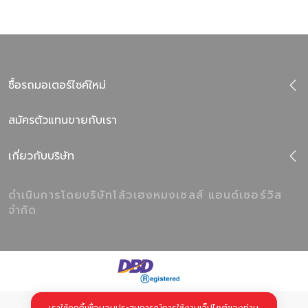
ซื้อรถมอเตอร์ไซค์ใหม่
สมัครตัวแทนขายกับเรา
เกี่ยวกับบริษัท
ดำเนินการโดยบริษัทโล้วเฮงหมงเซลส์ แอนด์เซอร์วิส
จำกัด
© LoHengMong powered by U Corporation Ltd.
เราใช้คุกกี้เพื่อมอบประสบการณ์การใช้งานเว็ปไซต์​ ของท่าน