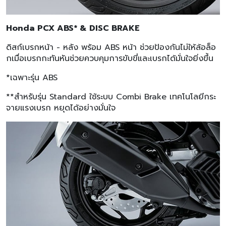
Honda PCX ABS* & DISC BRAKE
ดิสก์เบรกหน้า - หลัง พร้อม ABS หน้า ช่วยป้องกันไม่ให้ล้อล็อ
กเมื่อเบรกกะทันหันช่วยควบคุมการขับขี่และเบรกได้มั่นใจยิ่งขึ้น
*เฉพาะรุ่น ABS
**สำหรับรุ่น Standard ใช้ระบบ Combi Brake เทคโนโลยีกระ
จายแรงเบรก หยุดได้อย่างมั่นใจ