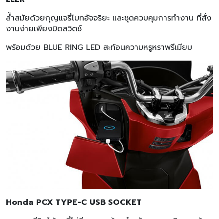
ล้ำสมัยด้วยกุญแจรี่โมทอัจจริยะ และชุดควบคุมการทำงาน ที่สั่ง
งานง่ายเพียงบิดสวิตช์
พร้อมด้วย BLUE RING LED สะท้อนความหรูหราพรีเมียม
Honda PCX TYPE-C USB SOCKET