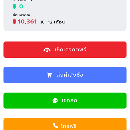
฿ 0
ผ่อนงวดละ
฿
10,361
x
12
เดือน
เช็คเครดิตฟรี
ส่งคำสั่งซื้อ
แชทสด
โทรฟรี